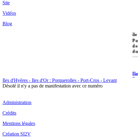
Site
Vidéos
Blog
île
Po
de
du
Il
Po
Iles d'Hyères - Iles d'Or : Porquerolles - Port-Cros - Levant
Désolé il n'y a pas de manifestation avec ce numéro
Administration
Crédits
Il
Mentions légales
Cr
Création SI2V