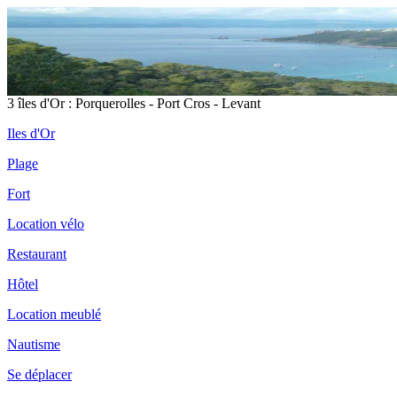
3 îles d'Or : Porquerolles - Port Cros - Levant
Iles d'Or
Plage
Fort
Location vélo
Restaurant
Hôtel
Location meublé
Nautisme
Se déplacer