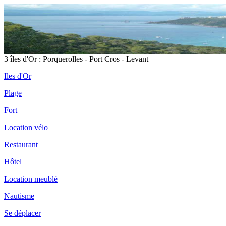
3 îles d'Or : Porquerolles - Port Cros - Levant
Iles d'Or
Plage
Fort
Location vélo
Restaurant
Hôtel
Location meublé
Nautisme
Se déplacer