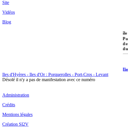
Site
Vidéos
Blog
île
Po
de
du
Il
Po
Iles d'Hyères - Iles d'Or : Porquerolles - Port-Cros - Levant
Désolé il n'y a pas de manifestation avec ce numéro
Administration
Crédits
Mentions légales
Il
Cr
Création SI2V