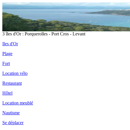
3 îles d'Or : Porquerolles - Port Cros - Levant
Iles d'Or
Plage
Fort
Location vélo
Restaurant
Hôtel
Location meublé
Nautisme
Se déplacer