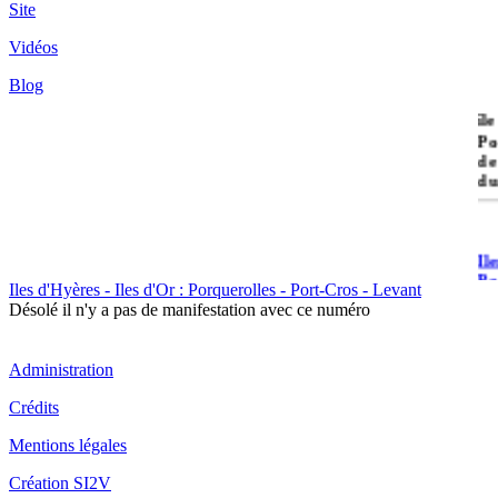
Site
Vidéos
Blog
île
Po
de
du
Il
Po
Iles d'Hyères - Iles d'Or : Porquerolles - Port-Cros - Levant
Désolé il n'y a pas de manifestation avec ce numéro
Administration
Crédits
Il
Mentions légales
Cr
Création SI2V