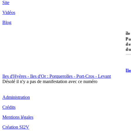
Site
Vidéos
Blog
île
Po
de
du
Il
Po
Iles d'Hyères - Iles d'Or : Porquerolles - Port-Cros - Levant
Désolé il n'y a pas de manifestation avec ce numéro
Administration
Crédits
Il
Mentions légales
Cr
Création SI2V