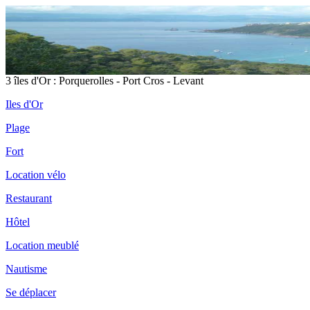
3 îles d'Or : Porquerolles - Port Cros - Levant
Iles d'Or
Plage
Fort
Location vélo
Restaurant
Hôtel
Location meublé
Nautisme
Se déplacer