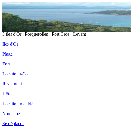
3 îles d'Or : Porquerolles - Port Cros - Levant
Iles d'Or
Plage
Fort
Location vélo
Restaurant
Hôtel
Location meublé
Nautisme
Se déplacer