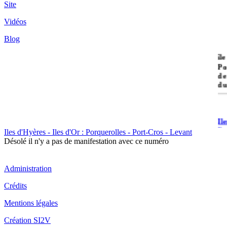
Site
Vidéos
Blog
île
Po
de
du
Il
Po
Iles d'Hyères - Iles d'Or : Porquerolles - Port-Cros - Levant
Désolé il n'y a pas de manifestation avec ce numéro
Administration
Crédits
Il
Mentions légales
Cr
Création SI2V