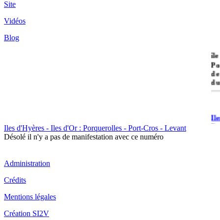
Site
Vidéos
Blog
île
Po
de
du
Il
Po
Iles d'Hyères - Iles d'Or : Porquerolles - Port-Cros - Levant
Désolé il n'y a pas de manifestation avec ce numéro
Administration
Crédits
Il
Mentions légales
Cr
Création SI2V