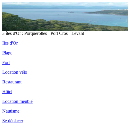
3 îles d'Or : Porquerolles - Port Cros - Levant
Iles d'Or
Plage
Fort
Location vélo
Restaurant
Hôtel
Location meublé
Nautisme
Se déplacer