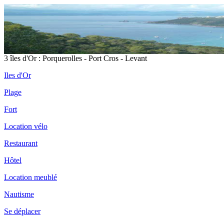
3 îles d'Or : Porquerolles - Port Cros - Levant
Iles d'Or
Plage
Fort
Location vélo
Restaurant
Hôtel
Location meublé
Nautisme
Se déplacer