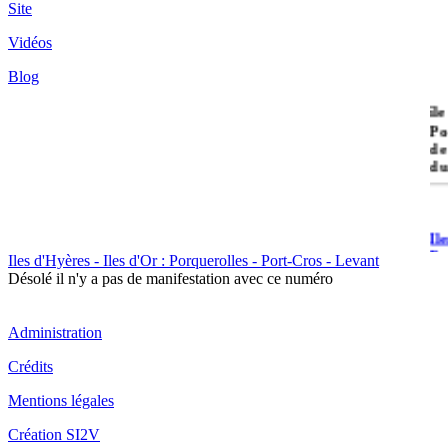
Site
Vidéos
Blog
île
Po
de
du
Il
Po
Iles d'Hyères - Iles d'Or : Porquerolles - Port-Cros - Levant
Désolé il n'y a pas de manifestation avec ce numéro
Administration
Crédits
Il
Mentions légales
Cr
Création SI2V