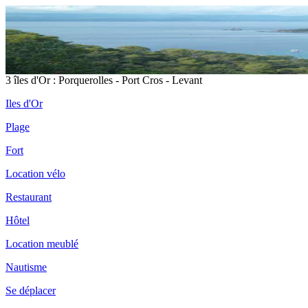
3 îles d'Or : Porquerolles - Port Cros - Levant
Iles d'Or
Plage
Fort
Location vélo
Restaurant
Hôtel
Location meublé
Nautisme
Se déplacer