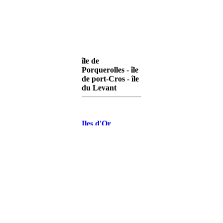
île de
Porquerolles - île
de port-Cros - île
du Levant
Iles d'Or
Porquerolles
Iles d'Or Port-
Cros