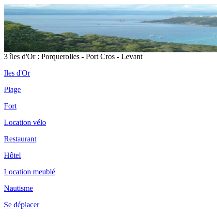
3 îles d'Or : Porquerolles - Port Cros - Levant
Iles d'Or
Plage
Fort
Location vélo
Restaurant
Hôtel
Location meublé
Nautisme
Se déplacer