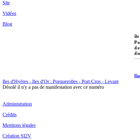
Site
Vidéos
Blog
île
Po
de
du
Il
Po
Iles d'Hyères - Iles d'Or : Porquerolles - Port-Cros - Levant
Désolé il n'y a pas de manifestation avec ce numéro
Administration
Crédits
Mentions légales
Il
Cr
Création SI2V