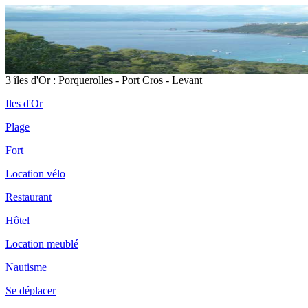
3 îles d'Or : Porquerolles - Port Cros - Levant
Iles d'Or
Plage
Fort
Location vélo
Restaurant
Hôtel
Location meublé
Nautisme
Se déplacer