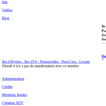
Site
Vidéos
Blog
île
Po
de
du
Il
Po
Iles d'Hyères - Iles d'Or : Porquerolles - Port-Cros - Levant
Désolé il n'y a pas de manifestation avec ce numéro
Administration
Crédits
Il
Mentions légales
Cr
Création SI2V