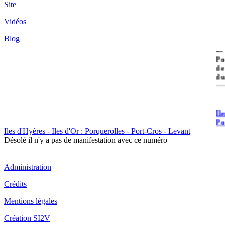
Site
Vidéos
Blog
île
Po
de
du
Il
Po
Iles d'Hyères - Iles d'Or : Porquerolles - Port-Cros - Levant
Désolé il n'y a pas de manifestation avec ce numéro
Administration
Crédits
Il
Mentions légales
Cr
Création SI2V