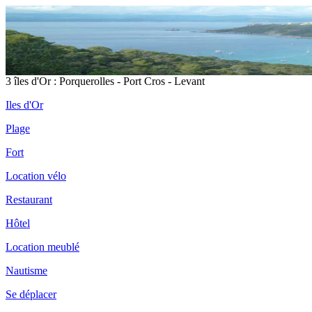
3 îles d'Or : Porquerolles - Port Cros - Levant
Iles d'Or
Plage
Fort
Location vélo
Restaurant
Hôtel
Location meublé
Nautisme
Se déplacer