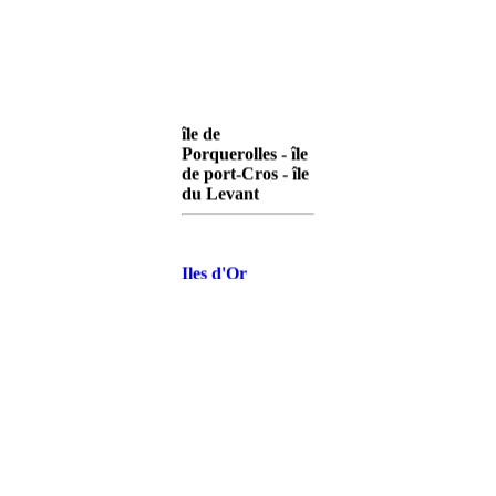
île de
Porquerolles - île
de port-Cros - île
du Levant
Iles d'Or
Porquerolles
Iles d'Or Port-
Cros