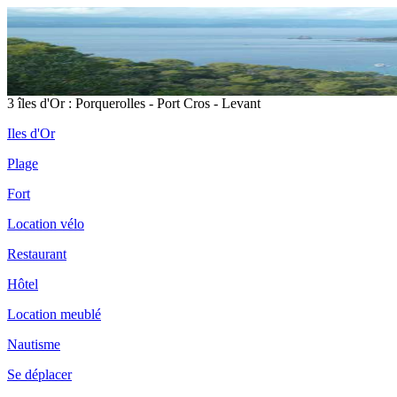
3 îles d'Or : Porquerolles - Port Cros - Levant
Iles d'Or
Plage
Fort
Location vélo
Restaurant
Hôtel
Location meublé
Nautisme
Se déplacer