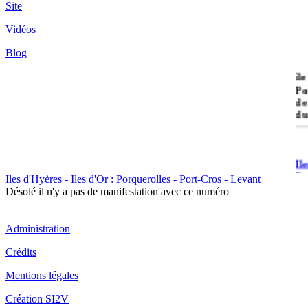
Site
Vidéos
Blog
île
Po
de
du
Il
Po
Iles d'Hyères - Iles d'Or : Porquerolles - Port-Cros - Levant
Désolé il n'y a pas de manifestation avec ce numéro
Administration
Crédits
Il
Mentions légales
Cr
Création SI2V