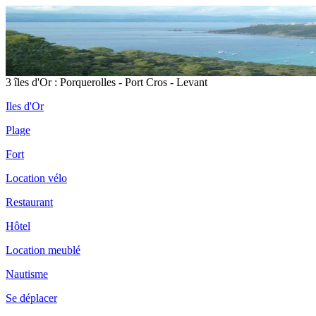
3 îles d'Or : Porquerolles - Port Cros - Levant
Iles d'Or
Plage
Fort
Location vélo
Restaurant
Hôtel
Location meublé
Nautisme
Se déplacer