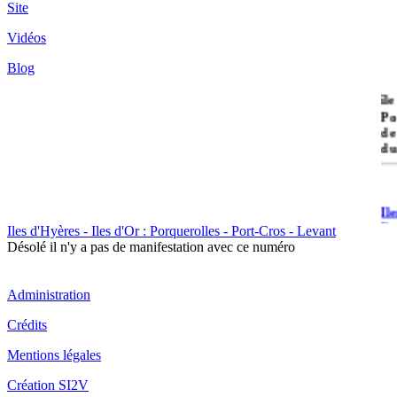
Site
Vidéos
Blog
île
Po
de
du
Il
Po
Iles d'Hyères - Iles d'Or : Porquerolles - Port-Cros - Levant
Désolé il n'y a pas de manifestation avec ce numéro
Administration
Crédits
Il
Mentions légales
Cr
Création SI2V