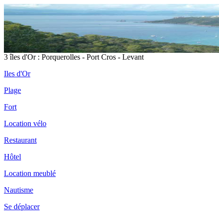
3 îles d'Or : Porquerolles - Port Cros - Levant
Iles d'Or
Plage
Fort
Location vélo
Restaurant
Hôtel
Location meublé
Nautisme
Se déplacer