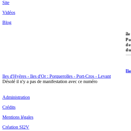
Site
Vidéos
Blog
île
Po
de
du
Il
Po
Iles d'Hyères - Iles d'Or : Porquerolles - Port-Cros - Levant
Désolé il n'y a pas de manifestation avec ce numéro
Administration
Crédits
Mentions légales
Il
Cr
Création SI2V