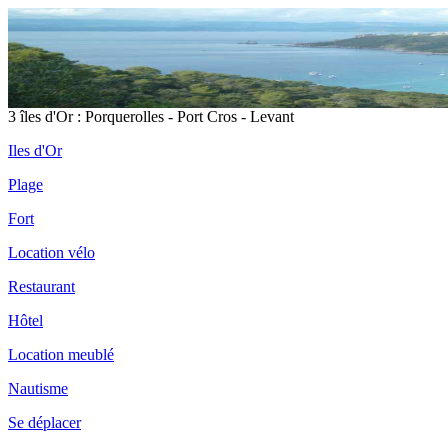
3 îles d'Or : Porquerolles - Port Cros - Levant
Iles d'Or
Plage
Fort
Location vélo
Restaurant
Hôtel
Location meublé
Nautisme
Se déplacer