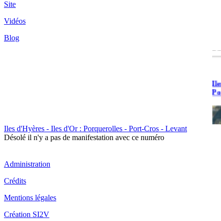
Site
île
Vidéos
Po
de
Blog
du
Il
Po
Iles d'Hyères - Iles d'Or : Porquerolles - Port-Cros - Levant
Désolé il n'y a pas de manifestation avec ce numéro
Il
Administration
Cr
Crédits
Mentions légales
Création SI2V