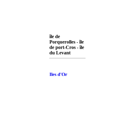
île de
Porquerolles - île
de port-Cros - île
du Levant
Iles d'Or
Porquerolles
Iles d'Or Port-
Cros