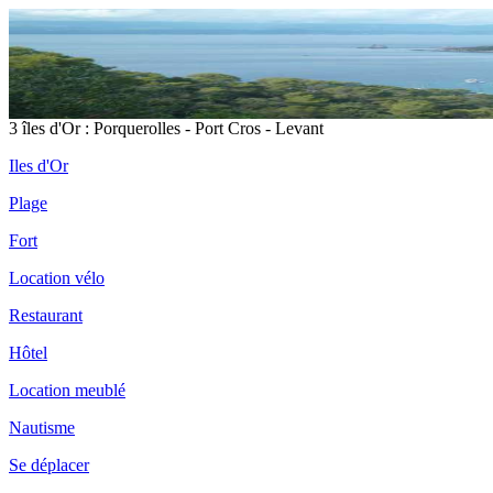
3 îles d'Or : Porquerolles - Port Cros - Levant
Iles d'Or
Plage
Fort
Location vélo
Restaurant
Hôtel
Location meublé
Nautisme
Se déplacer