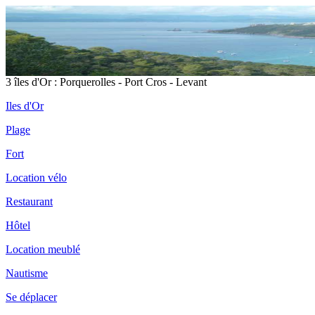
3 îles d'Or : Porquerolles - Port Cros - Levant
Iles d'Or
Plage
Fort
Location vélo
Restaurant
Hôtel
Location meublé
Nautisme
Se déplacer