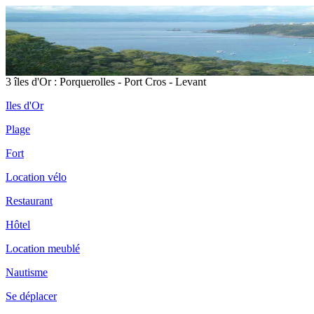
3 îles d'Or : Porquerolles - Port Cros - Levant
Iles d'Or
Plage
Fort
Location vélo
Restaurant
Hôtel
Location meublé
Nautisme
Se déplacer