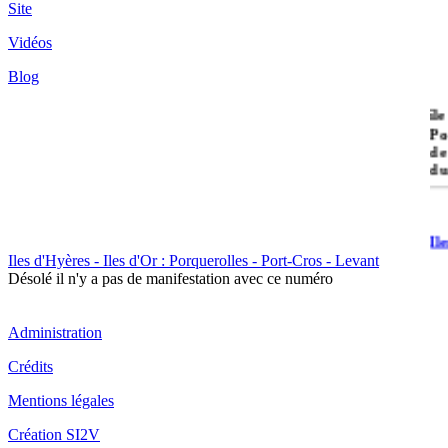
Site
Vidéos
Blog
île
Po
de
du
Il
Po
Iles d'Hyères - Iles d'Or : Porquerolles - Port-Cros - Levant
Désolé il n'y a pas de manifestation avec ce numéro
Administration
Crédits
Il
Mentions légales
Cr
Création SI2V