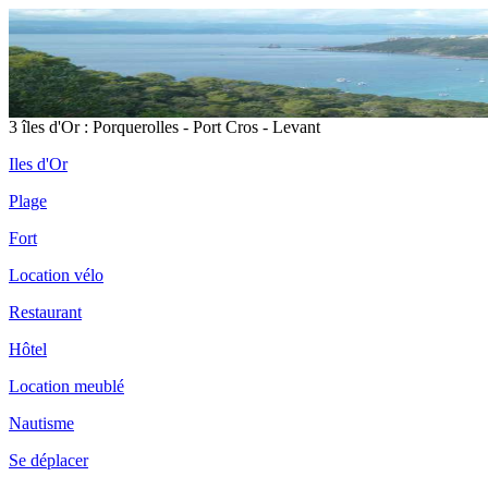
3 îles d'Or : Porquerolles - Port Cros - Levant
Iles d'Or
Plage
Fort
Location vélo
Restaurant
Hôtel
Location meublé
Nautisme
Se déplacer