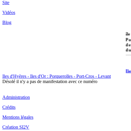
Site
Vidéos
Blog
île
Po
de
du
Il
Po
Iles d'Hyères - Iles d'Or : Porquerolles - Port-Cros - Levant
Désolé il n'y a pas de manifestation avec ce numéro
Administration
Crédits
Mentions légales
Il
Cr
Création SI2V