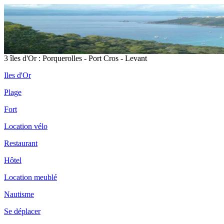
3 îles d'Or : Porquerolles - Port Cros - Levant
Iles d'Or
Plage
Fort
Location vélo
Restaurant
Hôtel
Location meublé
Nautisme
Se déplacer