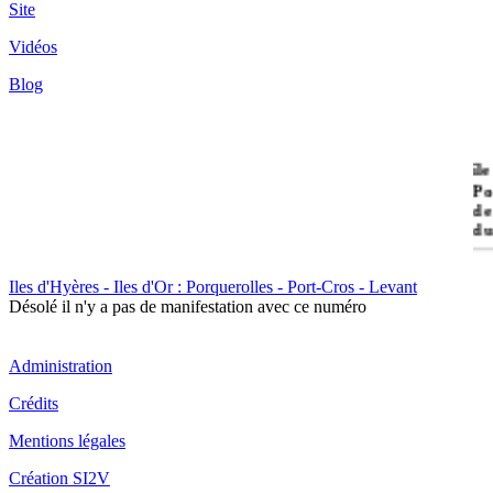
Site
Vidéos
Blog
île
Po
de
du
Iles d'Hyères - Iles d'Or : Porquerolles - Port-Cros - Levant
Il
Désolé il n'y a pas de manifestation avec ce numéro
Po
Administration
Crédits
Mentions légales
Création SI2V
Il