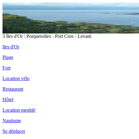
3 îles d'Or : Porquerolles - Port Cros - Levant
Iles d'Or
Plage
Fort
Location vélo
Restaurant
Hôtel
Location meublé
Nautisme
Se déplacer