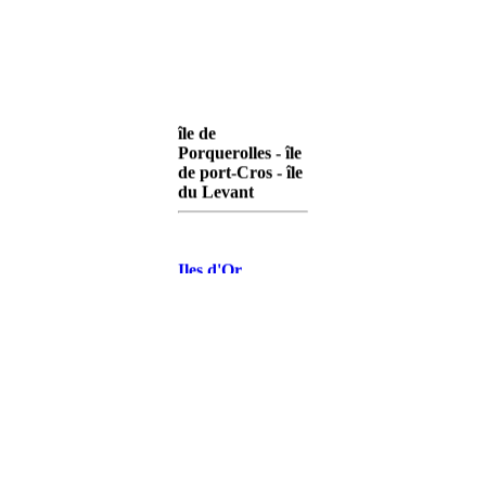
île de
Porquerolles - île
de port-Cros - île
du Levant
Iles d'Or
Porquerolles
Iles d'Or Port-
Cros