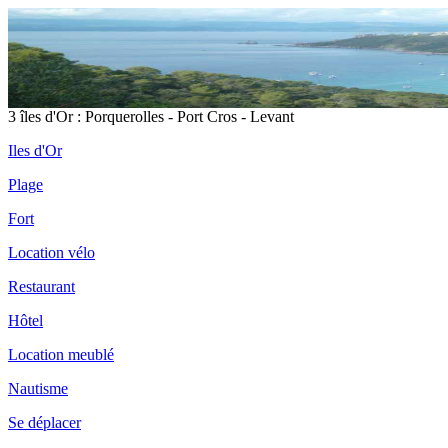
3 îles d'Or : Porquerolles - Port Cros - Levant
Iles d'Or
Plage
Fort
Location vélo
Restaurant
Hôtel
Location meublé
Nautisme
Se déplacer