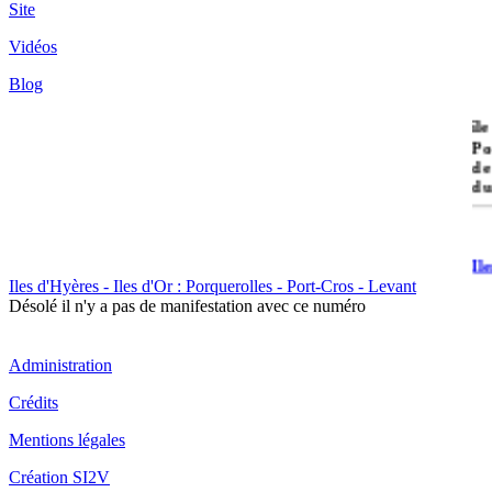
Site
Vidéos
Blog
île
Po
de
du
Il
Po
Iles d'Hyères - Iles d'Or : Porquerolles - Port-Cros - Levant
Désolé il n'y a pas de manifestation avec ce numéro
Administration
Crédits
Il
Mentions légales
Cr
Création SI2V