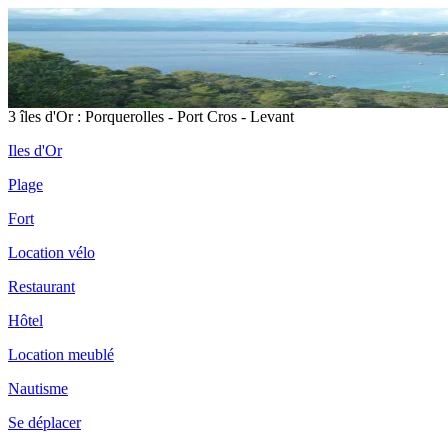
3 îles d'Or : Porquerolles - Port Cros - Levant
Iles d'Or
Plage
Fort
Location vélo
Restaurant
Hôtel
Location meublé
Nautisme
Se déplacer