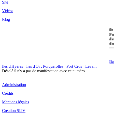
Site
Vidéos
Blog
île
Po
de
du
Il
Po
Iles d'Hyères - Iles d'Or : Porquerolles - Port-Cros - Levant
Désolé il n'y a pas de manifestation avec ce numéro
Administration
Crédits
Mentions légales
Il
Cr
Création SI2V