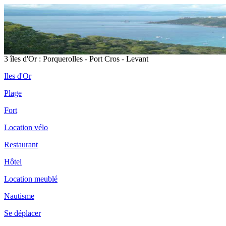
3 îles d'Or : Porquerolles - Port Cros - Levant
Iles d'Or
Plage
Fort
Location vélo
Restaurant
Hôtel
Location meublé
Nautisme
Se déplacer