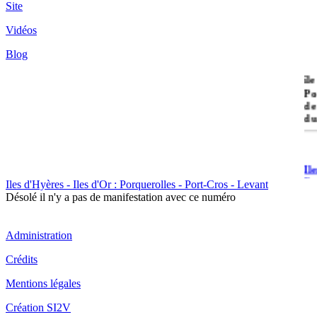
Site
Vidéos
Blog
île
Po
de
du
Il
Po
Iles d'Hyères - Iles d'Or : Porquerolles - Port-Cros - Levant
Désolé il n'y a pas de manifestation avec ce numéro
Administration
Crédits
Il
Mentions légales
Cr
Création SI2V