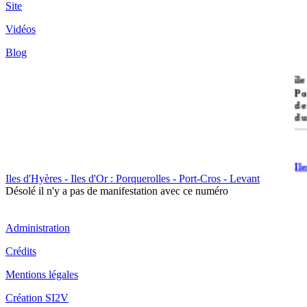
Site
Vidéos
Blog
île
Po
de
du
Il
Po
Iles d'Hyères - Iles d'Or : Porquerolles - Port-Cros - Levant
Désolé il n'y a pas de manifestation avec ce numéro
Administration
Crédits
Mentions légales
Il
Cr
Création SI2V