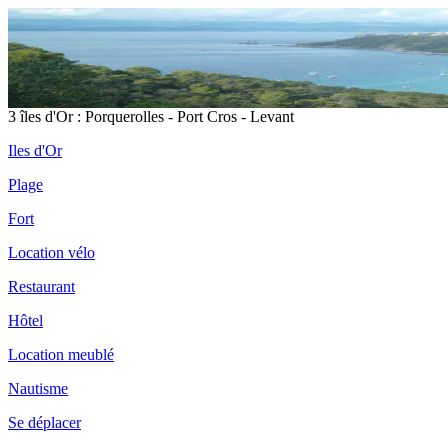
3 îles d'Or : Porquerolles - Port Cros - Levant
Iles d'Or
Plage
Fort
Location vélo
Restaurant
Hôtel
Location meublé
Nautisme
Se déplacer