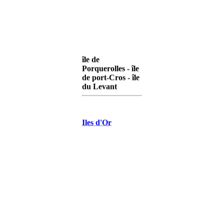
île de
Porquerolles - île
de port-Cros - île
du Levant
Iles d'Or
Porquerolles
Iles d'Or Port-
Cros