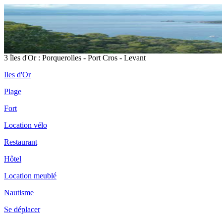
3 îles d'Or : Porquerolles - Port Cros - Levant
Iles d'Or
Plage
Fort
Location vélo
Restaurant
Hôtel
Location meublé
Nautisme
Se déplacer