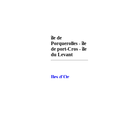
île de
Porquerolles - île
de port-Cros - île
du Levant
Iles d'Or
Porquerolles
Iles d'Or Port-
Cros