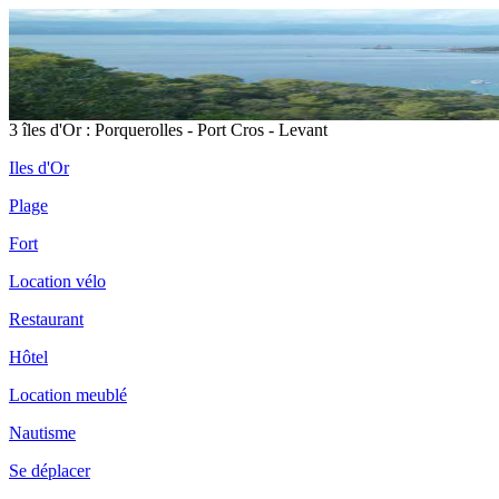
3 îles d'Or : Porquerolles - Port Cros - Levant
Iles d'Or
Plage
Fort
Location vélo
Restaurant
Hôtel
Location meublé
Nautisme
Se déplacer