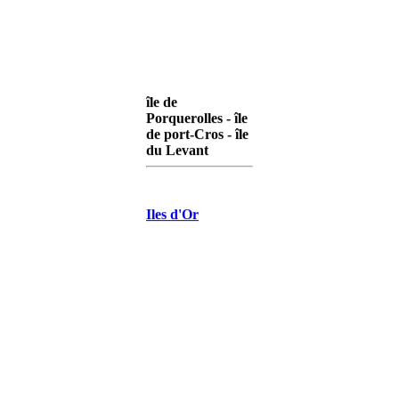
île de
Porquerolles - île
de port-Cros - île
du Levant
Iles d'Or
Porquerolles
Iles d'Or Port-
Cros