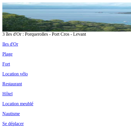
3 îles d'Or : Porquerolles - Port Cros - Levant
Iles d'Or
Plage
Fort
Location vélo
Restaurant
Hôtel
Location meublé
Nautisme
Se déplacer