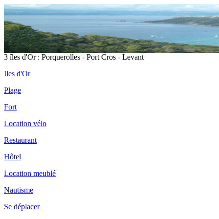
3 îles d'Or : Porquerolles - Port Cros - Levant
Iles d'Or
Plage
Fort
Location vélo
Restaurant
Hôtel
Location meublé
Nautisme
Se déplacer