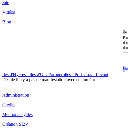
Site
Vidéos
Blog
île
Po
de
du
Il
Po
Iles d'Hyères - Iles d'Or : Porquerolles - Port-Cros - Levant
Désolé il n'y a pas de manifestation avec ce numéro
Administration
Crédits
Il
Mentions légales
Cr
Création SI2V