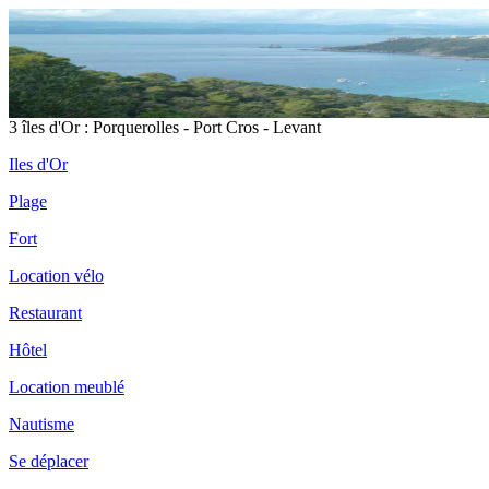
3 îles d'Or : Porquerolles - Port Cros - Levant
Iles d'Or
Plage
Fort
Location vélo
Restaurant
Hôtel
Location meublé
Nautisme
Se déplacer