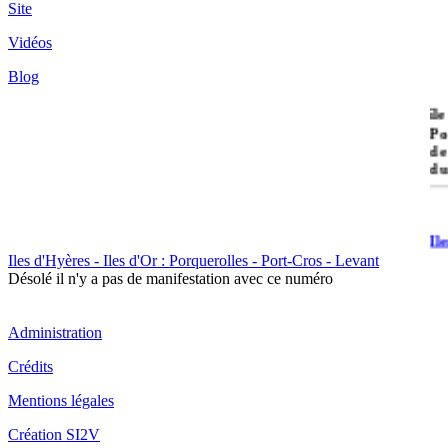
Site
Vidéos
Blog
île
Po
de
du
Il
Po
Iles d'Hyères - Iles d'Or : Porquerolles - Port-Cros - Levant
Désolé il n'y a pas de manifestation avec ce numéro
Administration
Crédits
Il
Mentions légales
Cr
Création SI2V