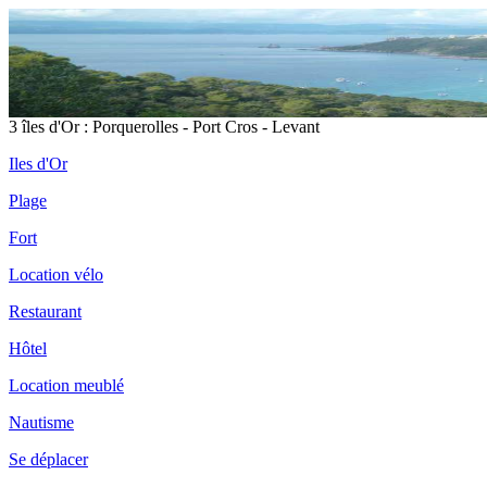
3 îles d'Or : Porquerolles - Port Cros - Levant
Iles d'Or
Plage
Fort
Location vélo
Restaurant
Hôtel
Location meublé
Nautisme
Se déplacer