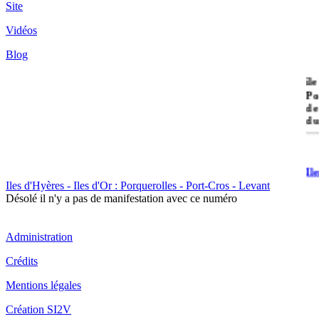
Site
Vidéos
Blog
île
Po
de
du
Il
Po
Iles d'Hyères - Iles d'Or : Porquerolles - Port-Cros - Levant
Désolé il n'y a pas de manifestation avec ce numéro
Administration
Crédits
Il
Mentions légales
Cr
Création SI2V