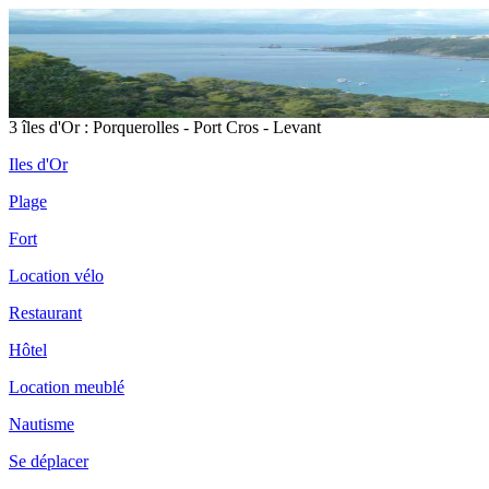
3 îles d'Or : Porquerolles - Port Cros - Levant
Iles d'Or
Plage
Fort
Location vélo
Restaurant
Hôtel
Location meublé
Nautisme
Se déplacer