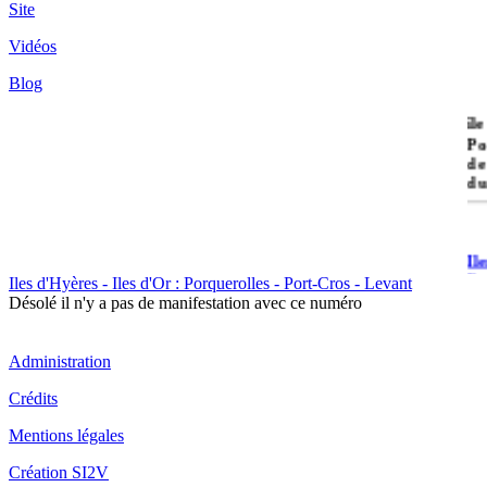
Site
Vidéos
Blog
île
Po
de
du
Il
Po
Iles d'Hyères - Iles d'Or : Porquerolles - Port-Cros - Levant
Désolé il n'y a pas de manifestation avec ce numéro
Administration
Crédits
Il
Mentions légales
Cr
Création SI2V