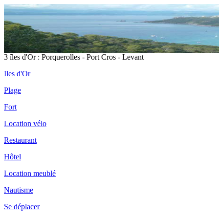
3 îles d'Or : Porquerolles - Port Cros - Levant
Iles d'Or
Plage
Fort
Location vélo
Restaurant
Hôtel
Location meublé
Nautisme
Se déplacer