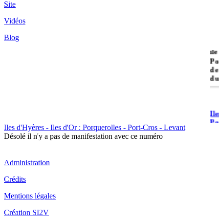
Site
Vidéos
Blog
île
Po
de
du
Il
Po
Iles d'Hyères - Iles d'Or : Porquerolles - Port-Cros - Levant
Désolé il n'y a pas de manifestation avec ce numéro
Administration
Crédits
Il
Mentions légales
Cr
Création SI2V