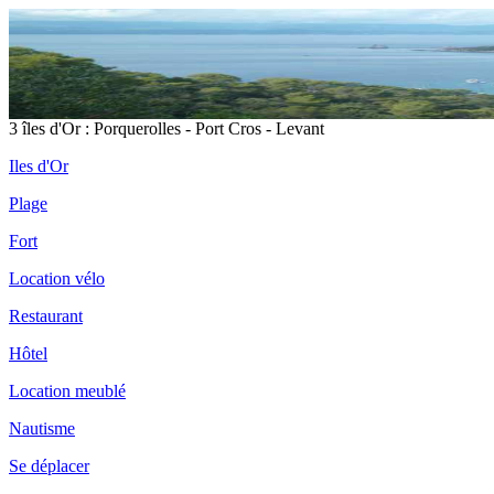
3 îles d'Or : Porquerolles - Port Cros - Levant
Iles d'Or
Plage
Fort
Location vélo
Restaurant
Hôtel
Location meublé
Nautisme
Se déplacer