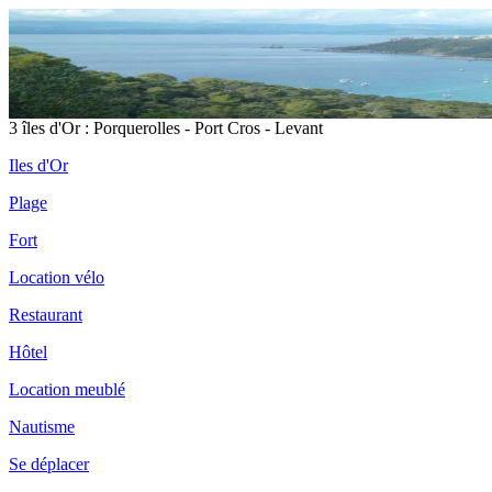
3 îles d'Or : Porquerolles - Port Cros - Levant
Iles d'Or
Plage
Fort
Location vélo
Restaurant
Hôtel
Location meublé
Nautisme
Se déplacer