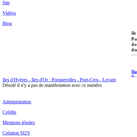
Site
Vidéos
Blog
île
Po
de
du
Il
Po
Iles d'Hyères - Iles d'Or : Porquerolles - Port-Cros - Levant
Désolé il n'y a pas de manifestation avec ce numéro
Administration
Crédits
Il
Mentions légales
Cr
Création SI2V