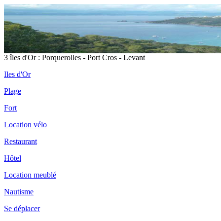
3 îles d'Or : Porquerolles - Port Cros - Levant
Iles d'Or
Plage
Fort
Location vélo
Restaurant
Hôtel
Location meublé
Nautisme
Se déplacer