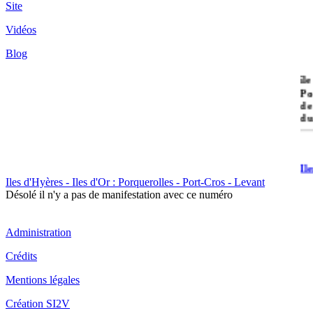
Site
Vidéos
Blog
île
Po
de
du
Il
Po
Iles d'Hyères - Iles d'Or : Porquerolles - Port-Cros - Levant
Désolé il n'y a pas de manifestation avec ce numéro
Administration
Crédits
Il
Mentions légales
Cr
Création SI2V