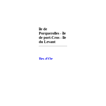
île de
Porquerolles - île
de port-Cros - île
du Levant
Iles d'Or
Porquerolles
Iles d'Or Port-
Cros