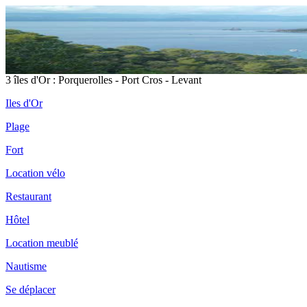
3 îles d'Or : Porquerolles - Port Cros - Levant
Iles d'Or
Plage
Fort
Location vélo
Restaurant
Hôtel
Location meublé
Nautisme
Se déplacer