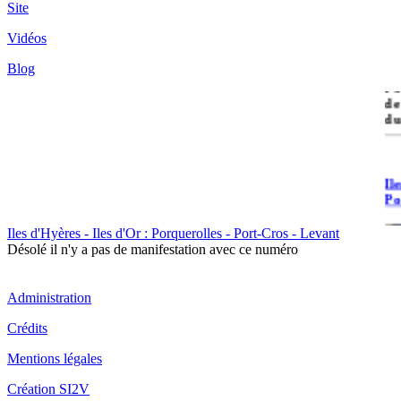
Site
Vidéos
île
Blog
Po
de
du
Il
Po
Iles d'Hyères - Iles d'Or : Porquerolles - Port-Cros - Levant
Désolé il n'y a pas de manifestation avec ce numéro
Administration
Il
Crédits
Cr
Mentions légales
Création SI2V