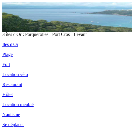
3 îles d'Or : Porquerolles - Port Cros - Levant
Iles d'Or
Plage
Fort
Location vélo
Restaurant
Hôtel
Location meublé
Nautisme
Se déplacer