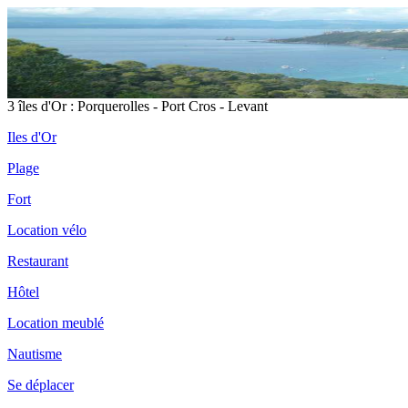
3 îles d'Or : Porquerolles - Port Cros - Levant
Iles d'Or
Plage
Fort
Location vélo
Restaurant
Hôtel
Location meublé
Nautisme
Se déplacer