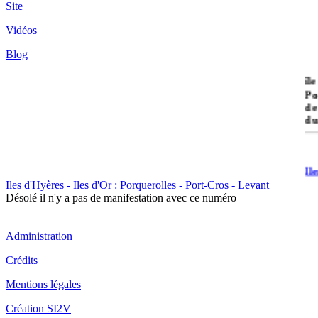
Site
Vidéos
Blog
île
Po
de
du
Il
Po
Iles d'Hyères - Iles d'Or : Porquerolles - Port-Cros - Levant
Désolé il n'y a pas de manifestation avec ce numéro
Administration
Crédits
Il
Mentions légales
Cr
Création SI2V