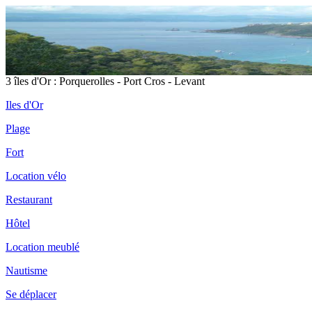
3 îles d'Or : Porquerolles - Port Cros - Levant
Iles d'Or
Plage
Fort
Location vélo
Restaurant
Hôtel
Location meublé
Nautisme
Se déplacer
île
Po