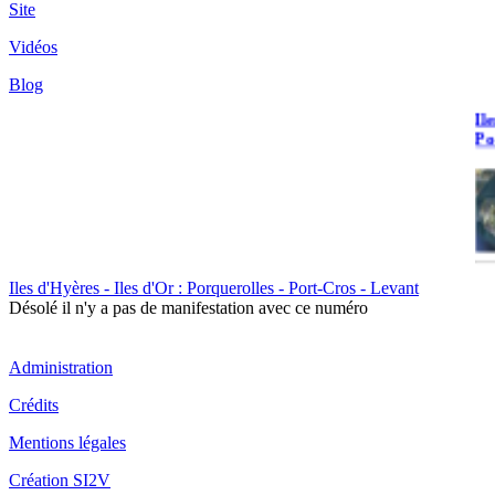
Site
de
du
Vidéos
Blog
Il
Po
Iles d'Hyères - Iles d'Or : Porquerolles - Port-Cros - Levant
Il
Désolé il n'y a pas de manifestation avec ce numéro
Cr
Administration
Crédits
Mentions légales
Il
Création SI2V