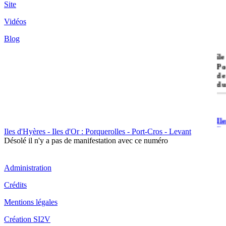
Site
Vidéos
Blog
île
Po
de
du
Il
Po
Iles d'Hyères - Iles d'Or : Porquerolles - Port-Cros - Levant
Désolé il n'y a pas de manifestation avec ce numéro
Administration
Crédits
Il
Mentions légales
Cr
Création SI2V