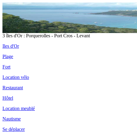
3 îles d'Or : Porquerolles - Port Cros - Levant
Iles d'Or
Plage
Fort
Location vélo
Restaurant
Hôtel
Location meublé
Nautisme
Se déplacer