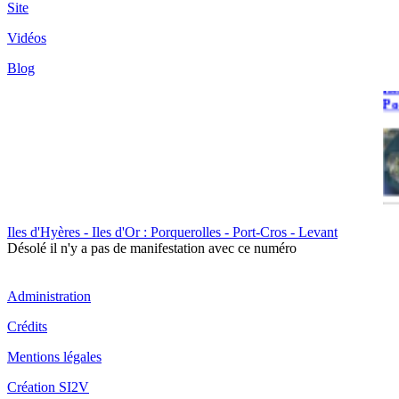
de
Site
du
Vidéos
Blog
Il
Po
Il
Iles d'Hyères - Iles d'Or : Porquerolles - Port-Cros - Levant
Cr
Désolé il n'y a pas de manifestation avec ce numéro
Administration
Crédits
Mentions légales
Il
Création SI2V