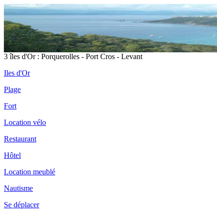
3 îles d'Or : Porquerolles - Port Cros - Levant
Iles d'Or
Plage
Fort
Location vélo
Restaurant
Hôtel
Location meublé
Nautisme
île
Se déplacer
Po