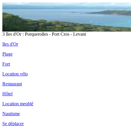
3 îles d'Or : Porquerolles - Port Cros - Levant
Iles d'Or
Plage
Fort
Location vélo
Restaurant
Hôtel
Location meublé
Nautisme
Se déplacer