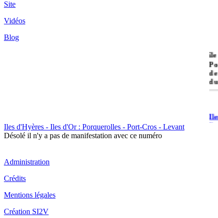
Site
Vidéos
Blog
île
Po
de
du
Il
Po
Iles d'Hyères - Iles d'Or : Porquerolles - Port-Cros - Levant
Désolé il n'y a pas de manifestation avec ce numéro
Administration
Crédits
Il
Mentions légales
Cr
Création SI2V