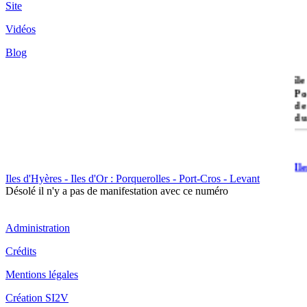
Site
Vidéos
Blog
île
Po
de
du
Il
Po
Iles d'Hyères - Iles d'Or : Porquerolles - Port-Cros - Levant
Désolé il n'y a pas de manifestation avec ce numéro
Administration
Crédits
Mentions légales
Il
Cr
Création SI2V