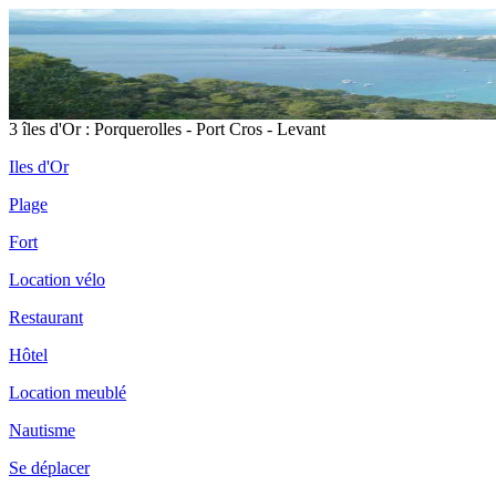
3 îles d'Or : Porquerolles - Port Cros - Levant
Iles d'Or
Plage
Fort
Location vélo
Restaurant
Hôtel
Location meublé
Nautisme
Se déplacer