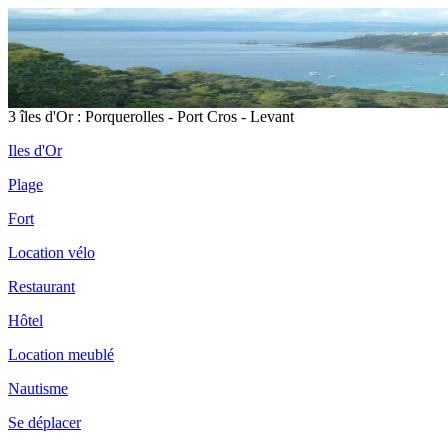
3 îles d'Or : Porquerolles - Port Cros - Levant
Iles d'Or
Plage
Fort
Location vélo
Restaurant
Hôtel
Location meublé
Nautisme
Se déplacer