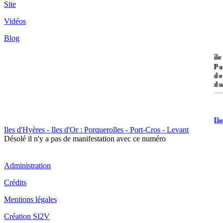
Site
Vidéos
Blog
île
Po
de
du
Il
Po
Iles d'Hyères - Iles d'Or : Porquerolles - Port-Cros - Levant
Désolé il n'y a pas de manifestation avec ce numéro
Administration
Crédits
Il
Mentions légales
Cr
Création SI2V