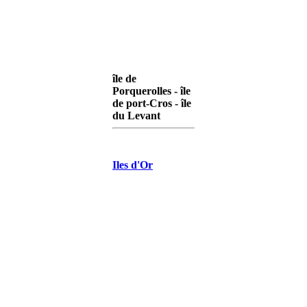
île de
Porquerolles - île
de port-Cros - île
du Levant
Iles d'Or
Porquerolles
Iles d'Or Port-
Cros