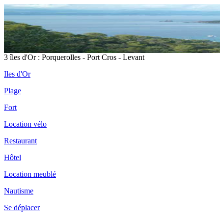
3 îles d'Or : Porquerolles - Port Cros - Levant
Iles d'Or
Plage
Fort
Location vélo
Restaurant
Hôtel
Location meublé
Nautisme
Se déplacer