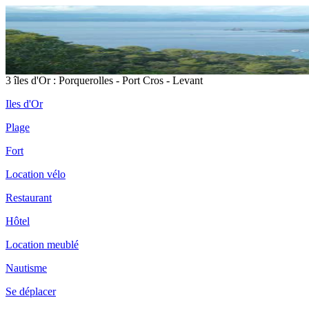
3 îles d'Or : Porquerolles - Port Cros - Levant
Iles d'Or
Plage
Fort
Location vélo
Restaurant
Hôtel
Location meublé
Nautisme
Se déplacer