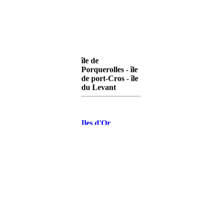
île de
Porquerolles - île
de port-Cros - île
du Levant
Iles d'Or
Porquerolles
Iles d'Or Port-
Cros