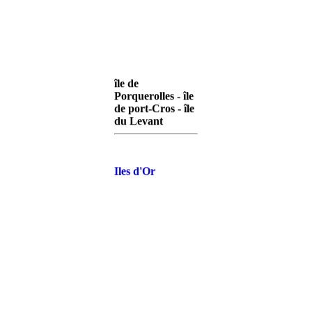
île de
Porquerolles - île
de port-Cros - île
du Levant
Iles d'Or
Porquerolles
Iles d'Or Port-
Cros