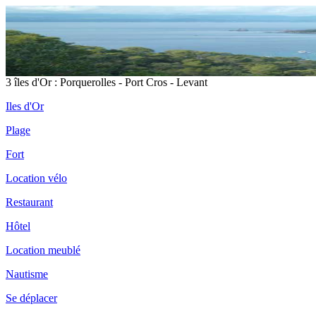
3 îles d'Or : Porquerolles - Port Cros - Levant
Iles d'Or
Plage
Fort
Location vélo
Restaurant
Hôtel
Location meublé
Nautisme
Se déplacer