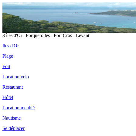
3 îles d'Or : Porquerolles - Port Cros - Levant
Iles d'Or
Plage
Fort
Location vélo
Restaurant
Hôtel
Location meublé
Nautisme
Se déplacer