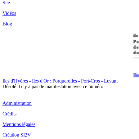
Site
Vidéos
Blog
île
Po
de
du
Il
Po
Iles d'Hyères - Iles d'Or : Porquerolles - Port-Cros - Levant
Désolé il n'y a pas de manifestation avec ce numéro
Administration
Crédits
Mentions légales
Il
Cr
Création SI2V